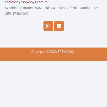
comercial@solversys.com.br
Avenida Rio Branco, 936 – sala 34 – Alto Cafezal – Marília – SP –
CEP: 17502-000
I
L
n
i
s
n
t
k
a
e
g
d
r
i
Copyright © SOLVERSYS 2024
a
n
m